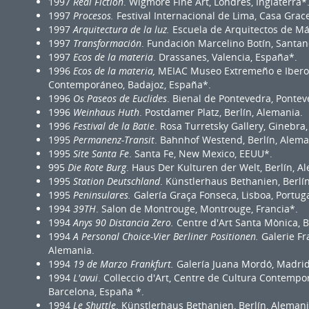
1997
Real Fiction
. Wigmore Fine Art, Londres, Inglaterra*
1997
Procesos.
Festival Internacional de Lima, Casa Grace
1997
Arquitectura de la luz.
Escuela de Arquitectos de Má
1997
Transformación
. Fundación Marcelino Botín, Santan
1997
Ecos de la materia
. Drassanes, Valencia, España*.
1996
Ecos de la materia,
MEIAC Museo Extremeño e Ibero
Contemporáneo, Badajoz, España*.
1996
Os Paseos de Euclides
. Bienal de Pontevedra, Pontev
1996
Weinhaus Huth
. Postdamer Platz, Berlín, Alemania.
1996
Festival de la Batie
. Rosa Turretsky Gallery, Ginebra,
1995
Permanenz-Transit
. Bahnhof Westend, Berlín, Alema
1995
Site Santa Fe
. Santa Fe, New Mexico, EEUU*.
995
Die Rote Burg
. Haus Der Kulturen der Welt, Berlín, A
1995
Station Deutschland
. Künstlerhaus Bethanien, Berlí
1995
Peninsulares.
Galería Graça Fonseca, Lisboa, Portuga
1994
39TH
. Salon de Montrouge, Montrouge, Francia*.
1994
Anys 90 Distancia Zero.
Centre d'Art Santa Mònica, B
1994
A
Personal Choice-Vier Berliner Positionen.
Galerie Fr
Alemania.
1994
19 de Marzo Frankfurt.
Galería Juana Mordó, Madrid
1994
L
'avui
. Colleccio d'Art, Centre de Cultura Contempo
Barcelona, España *.
1994
Le Shuttle
. Künstlerhaus Bethanien, Berlín, Alemani