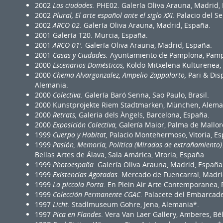
2002
Las ciudades.
PHE02. Galería Oliva Arauna, Madrid,
2002
Plural, El arte español ante el siglo XXI.
Palacio del S
2002
ARCO 02.
Galería Oliva Arauna, Madrid, España.
2001 Galería T20. Murcia, España.
2001
ARCO 01'.
Galería Oliva Arauna, Madrid, España.
2001
Casas y Ciudades.
Ayuntamiento de Pamplona, Pampl
2000
Escenarios Domésticos,
Koldo Mitxelena Kulturenea, 
2000
Chema Alvargonzalez, Ampelio Zappalorto,
Pari & Disp
Alemania.
2000
Colectiva.
Galería Baró Senna, Sao Paulo, Brasil.
2000 Kunstprojekte Riem Stadtmarken, München, Alema
2000
Retrats,
Galeria dels Àngels, Barcelona, España.
2000
Exposición Colectiva,
Galería Maior, Palma de Mallor
1999
Cuerpo y Habitat,
Palacio Montehermoso, Vitoria, Es
1999
Pasión, Memoria, Política (Miradas de extrañamiento)
Bellas Artes de Álava, Sala Amárica, Vitoria, España
1999
Photoespaña
. Galería Oliva Arauna, Madrid, España
1999
Existencias Agotadas
. Mercado de Fuencarral, Madri
1999
La piccola Porta
. En Plein Air Arte Contemporanea, Pi
1999
Colección Permanente CGAC
. Palacete del Embarcad
1997
Licht
. Stadlmuseum Gohre, Jena, Alemania*.
1997
Pica en Flandes
. Vera Van Laer Gallery, Amberes, Bél