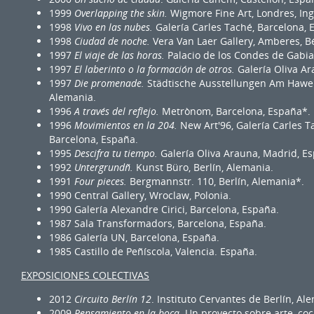
1999
Overlapping the skin.
Wigmore Fine Art, Londres, Ing
1998
Vivo en las nubes.
Galería Carles Taché, Barcelona, 
1998
Ciudad de noche.
Vera Van Laer Gallery, Amberes, Bé
1997
El viaje de las horas.
Palacio de los Condes de Gabia
1997
El laberinto o la formación de otros.
Galería Oliva Ar
1997
Die promenade.
Städtische Ausstellungen Am Hawe
Alemania.
1996
A
través del reflejo.
Metrònom, Barcelona, España*.
1996
Movimientos en la 204.
New Art'96, Galería Carles Ta
Barcelona, España.
1995
Descifra tu tiempo.
Galería Oliva Arauna, Madrid, E
1992
Untergrundñ.
Kunst Büro, Berlín, Alemania.
1991
Four pieces.
Bergmannstr. 110, Berlín, Alemania*.
1990 Central Gallery, Wroclaw, Polonia.
1990 Galería Alexandre Cirici, Barcelona, España.
1987 Sala Transformadors, Barcelona, España.
1986 Galería UN, Barcelona, España.
1985 Castillo de Peñíscola, Valencia. España.
EXPOSICIONES COLECTIVAS
2012
Circuito Berlín 12
. Instituto Cervantes de Berlín, Al
2009
Pensamiento en la boca.
Un proyecto sobre arte, coc