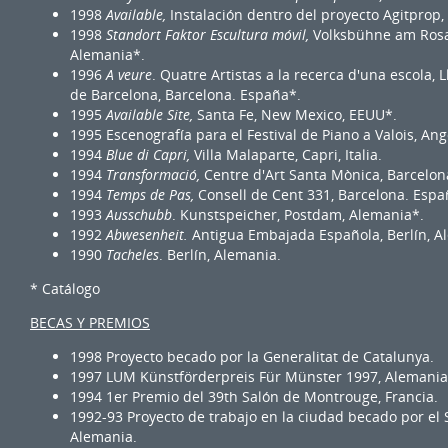
1998
Available,
Instalación dentro del proyecto Agitprop, 
1998
Standort Faktor Escultura móvil,
Volksbühne am Rosa 
Alemania*.
1996
A
veure
. Quatre Artistas a la recerca d'una escola, Ll
de Barcelona, Barcelona. España*.
1995
Available Site,
Santa Fe, New Mexico, EEUU*.
1995 Escenografía para el Festival de Piano a Valois, An
1994
Blue di Capri,
Villa Malaparte, Capri, Italia.
1994
Transformació,
Centre d'Art Santa Mònica, Barcelo
1994
Temps de Pas,
Consell de Cent 331, Barcelona. Espa
1993
Ausschubb
. Kunstspeicher, Postdam, Alemania*.
1992
Abwesenheit.
Antigua Embajada Española, Berlín, A
1990
Tacheles
.
Berlín, Alemania.
* Catálogo
BECAS Y PREMIOS
1998 Proyecto becado por la Generalitat de Catalunya.
1997 LUM Künstförderpreis Für Münster 1997, Alemania
1994 1er Premio del 39th Salón de Montrouge, Francia.
1992-93 Proyecto de trabajo en la ciudad becado por el 
Alemania.