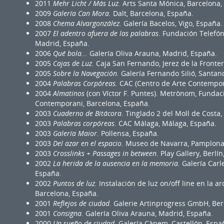
2011
Mehr Licht / Más Luz.
Arts Santa Mónica, Barcelona,
2009
Galería Can Mora.
Dalt, Barcelona, España.
2008
Chema Alvargonzález.
Galería Bacelos, Vigo, España.
2007
El adentro afuera de las palabras
. Fundación Telefón
Madrid, España.
2006
Qué bola...
Galería Oliva Arauna, Madrid, España.
2005
Cajas de Luz.
Caja San Fernando, Jerez de la Fronte
2005
Sobre la Navegación.
Galería Fernando Silió, Santan
2004
Palabras Corpóreas.
CAC (Centro de Arte Contempor
2004
Almatinos
(con Víctor F. Puntes). Metrònom, Fundaci
Contemporani, Barcelona, España.
2003
Cuaderno de Bitácora
. Tinglado 2 del Moll de Costa
2003
Palabras corpóreas
. CAC Málaga, Málaga, España.
2003
Galería Maior.
Pollensa, España.
2003
Del azar en el espacio.
Museo de Navarra, Pamplona
2003
Crosslinks + Passages in between
. Play Gallery, Berlí
2002
La herida de la ausencia en la memoria.
Galería Carl
España.
2002
Puntos de luz.
Instalación de luz on/off line en la 
Barcelona, España.
2001
Reflejos de ciudad
. Galerie Artinprogress GmbH, Ber
2001
Consigna.
Galería Oliva Arauna, Madrid, España.
2000
Un sueño de ciudad
. Galería Cànem, Castellón, Espa