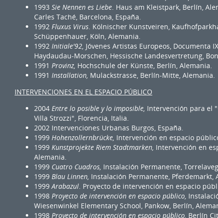
1993
Sie Nennen es Liebe
. Haus am Kleistpark, Berlín, Al
Carles Taché, Barcelona, España.
1992
Fluxus Virus
. Kölnischer Kunstveiren, Kaufhofparkh
Schüppenhauer, Köln, Alemania.
1992
Initiale'92,
Jóvenes Artistas Europeos, Documenta IX,
Haydaudau-Morschen, Hessische Landesvertretung, Bon
1991
Provinz,
Hochschule der Künste, Berlín, Alemania.
1991
Installation,
Mulackstrasse, Berlín-Mitte, Alemania.
INTERVENCIONES EN EL ESPACIO PÚBLICO
2004
Entre lo posible y lo imposible,
Intervención para el 
Villa Strozzi", Florencia, Italia.
2002 Intervenciones Urbanas Burgos, España.
1999
Hohenzollernbrücke,
Intervención en espacio público
1999
Kunstprojekte Riem Stadtmarken,
Intervención en es
Alemania.
1999
Cuatro Cuadros,
Instalación Permanente, Torrelaveg
1999
Blau Linnen,
Instalación Permanente, Pferdemarkt, 
1999
Arabazul
. Proyecto de intervención en espacio públi
1998
Proyecto de intervención en espacio público,
Instalaci
Wiesenwinkel Elementary School, Pankow, Berlín, Aleman
1998
Proyecto de intervención en espacio público,
Berlín Ci