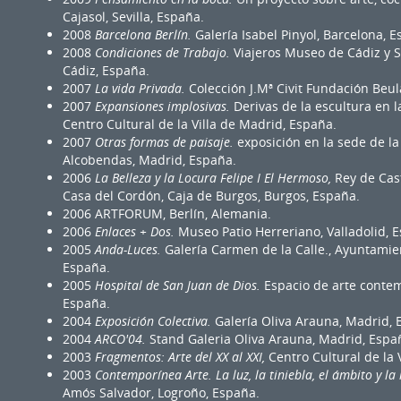
Cajasol, Sevilla, España.
2008
Barcelona Berlín.
Galería Isabel Pinyol, Barcelona, E
2008
Condiciones de Trabajo.
Viajeros Museo de Cádiz y S
Cádiz, España.
2007
La vida Privada.
Colección J.Mª Civit Fundación Beul
2007
Expansiones implosivas.
Derivas de la escultura en l
Centro Cultural de la Villa de Madrid, España.
2007
Otras formas de paisaje.
exposición en la sede de la
Alcobendas, Madrid, España.
2006
La Belleza
y la Locura Felipe I El Hermoso,
Rey de Cast
Casa del Cordón, Caja de Burgos, Burgos, España.
2006 ARTFORUM, Berlín, Alemania.
2006
Enlaces + Dos.
Museo Patio Herreriano, Valladolid, 
2005
Anda-Luces.
Galería Carmen de la Calle., Ayuntamien
España.
2005
Hospital de San Juan de Dios.
Espacio de arte conte
España.
2004
Exposición Colectiva.
Galería Oliva Arauna, Madrid, 
2004
ARCO'04.
Stand Galeria Oliva Arauna, Madrid, Espa
2003
Fragmentos: Arte del XX al XXI,
Centro Cultural de la 
2003
Contemporínea Arte. La luz, la tiniebla, el ámbito y l
Amós Salvador, Logroño, España.