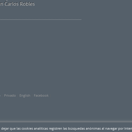
an Carlos Robles
o
|
Privado
|
English
|
Facebook
|
jar que las cookies analíticas registren las búsquedas anónimas al navegar por Intern