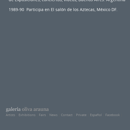
1989-90 Participa en El salón de los Aztecas, México DF.
Artists
|
Exhibitions
|
Fairs
|
News
|
Contact
|
Private
|
Español
|
Facebook
|