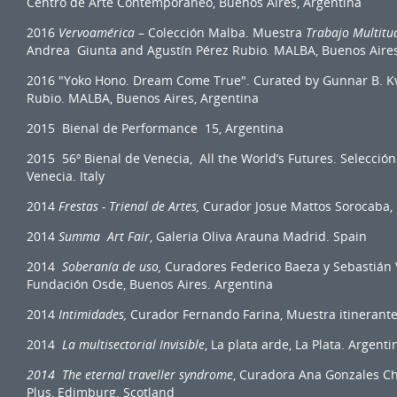
Centro de Arte Contemporáneo, Buenos Aires, Argentina
2016
Vervoamérica
– Colección Malba. Muestra
Trabajo Multitud
Andrea Giunta and Agustín Pérez Rubio
.
MALBA, Buenos Aires
2016 "Yoko Hono. Dream Come True". Curated by Gunnar B. K
Rubio. MALBA, Buenos Aires, Argentina
2015 Bienal de Performance 15, Argentina
2015 56º Bienal de Venecia, All the World’s Futures. Selecci
Venecia. Italy
2014
Frestas - Trienal de Artes,
Curador Josue Mattos Sorocaba, 
2014
Summa Art Fair
, Galeria Oliva Arauna Madrid. Spain
2014
Soberanía de uso,
Curadores Federico Baeza y Sebastián
Fundación Osde, Buenos Aires. Argentina
2014
Intimidades,
Curador Fernando Farina, Muestra itinerant
2014
La multisectorial Invisible
, La plata arde, La Plata. Argenti
2014 The eternal traveller syndrome
, Curadora Ana Gonzales Ch
Plus, Edimburg. Scotland