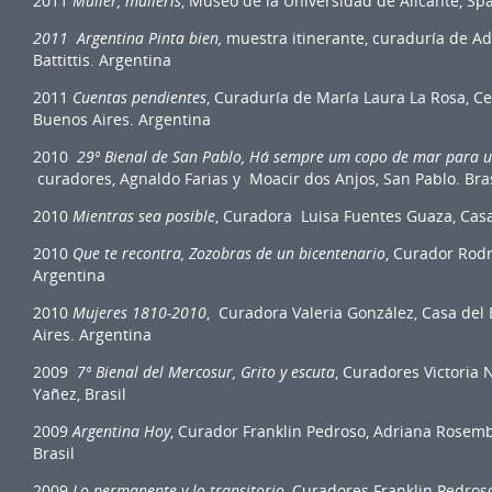
2011
Mulier, mulieris
, Museo de la Universidad de Alicante, Sp
2011 Argentina Pinta bien,
muestra itinerante, curaduría de Adr
Battittis. Argentina
2011
Cuentas pendientes
, Curaduría de María Laura La Rosa, C
Buenos Aires. Argentina
2010
29º Bienal de San Pablo,
Há sempre um copo de mar para
curadores, Agnaldo Farias y Moacir dos Anjos, San Pablo. Bras
2010
Mientras sea posible
, Curadora Luisa Fuentes Guaza, Cas
2010
Que te recontra, Zozobras de un bicentenario
, Curador Rod
Argentina
2010
Mujeres 1810-2010
, Curadora Valeria González, Casa del
Aires. Argentina
2009
7º Bienal del Mercosur, Grito y escuta
, Curadores Victoria
Yañez, Brasil
2009
Argentina Hoy
, Curador Franklin Pedroso, Adriana Rosemb
Brasil
2009
Lo permanente y lo transitorio
, Curadores Franklin Pedroso