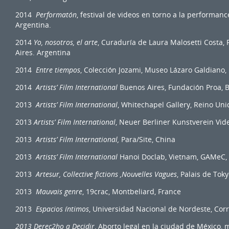
2014
Performatón
, festival de videos en torno a la performan
Argentina.
2014
Yo, nosotros, el arte
, Curaduría de Laura Malosetti Costa
Aires. Argentina
2014
Entre tiempos
, Colección Jozami, Museo Lázaro Galdiano
2014
Artists’ Film International
Buenos Aires, Fundación Proa, B
2013
Artists’ Film International
, Whitechapel Gallery, Reino Uni
2013
Artists’ Film International
, Neuer Berliner Kunstverein Vi
2013
Artists’ Film International,
Para/Site, China
2013
Artists’ Film International
Hanoi Doclab, Vietnam, GAMeC, I
2013
Artesur, Collective fictions ,Nouvelles Vagues
, Palais de Toky
2013
Mauvais genre
, 19crac, Montbeliard, France
2013
Espacios íntimos
, Universidad Nacional de Nordeste, Corr
2013 Derec2ho a Decidir
, Aborto legal en la ciudad de México, 