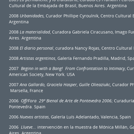
Cultural de la Embajada de Brasil, Buenos Aires. Argentina
2008
Urbanidades,
Curador Phillipe Cyroulnik, Centro Cultural 
Argentina
2008
La materialidad
, Curadora Gabriela Ciracusano, Imago F
Aires. Argentina
2008
El diario personal
, curadora Nancy Rojas, Centro Cultural 
2008
Artistas argentinos
, Galería Fernando Pradilla, Madrid, Sp
2007
Beginn in with a Bang!
From Confrontation to Intimacy
, Cu
American Society, New York. USA
2007
Ana Gallardo, Graciela Hasper, Guille Olieaziukc
, Curador Ph
Marsella, France
2006
Off/Fora 29º Bienal de Arte de Pontevedra 2006
; Curaduría
Pontevedra. Spain
2006
Nuevos artistas
, Galería Luís Adelantado, Valencia, Spain
2006
Llueve...
intervención en la muestra de Mónica Millán, Ga
Aires. Argentina