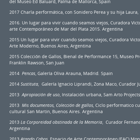
del Museo Ed Baluard, Palma de Mallorca, Spain
2017 Charla performática, con Sonidero Perea y su hija Laura
2016. Un lugar para vivir cuando seamos viejos, Curadora Vic
arte Contemporáneo de Mar del Plata 2015. Argentina
2015 Un lugar para vivir cuando seamos viejos, Curadora Vict
Arte Moderno, Buenos Aires, Argentina
2015 Colección de Gallos, Bienal de Performance 15, Museo Pro
Franklin Rawson, San Juan
2014
Pencas
, Galería Oliva Arauna, Madrid
.
Spain
2014
Sustituta,
Galería Ignacio Liprandi, Zona Maco, Curador J
2013
Apropiación de uso
, Instalación urbana, Sam Arto Projects
2013
Mis documentos, Colección de gallos,
Ciclo performatico cu
cultural San Martin, Buenos Aires. Argentina
2013
La Corporeidad obstinada de la Memoria
, Curador Fernand
Argentina
2013
Atando Cabos
, Espacio de Arte Contemporáneo (EAC) Mo