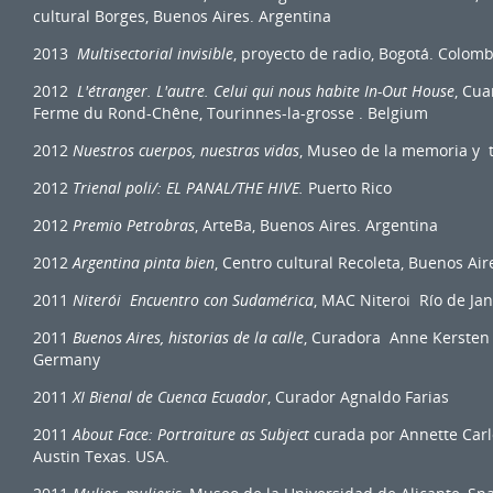
cultural Borges, Buenos Aires. Argentina
2013
Multisectorial invisible
, proyecto de radio, Bogotá. Colomb
2012
L'étranger.
L'autre.
Celui qui nous habite In-Out House
, Cua
Ferme du Rond-Chêne, Tourinnes-la-grosse . Belgium
2012
Nuestros cuerpos, nuestras vidas
, Museo de la memoria y t
2012
Trienal poli/: EL PANAL/THE HIVE.
Puerto Rico
2012
Premio Petrobras
, ArteBa, Buenos Aires. Argentina
2012
Argentina pinta bien
, Centro cultural Recoleta, Buenos Air
2011
Niterói Encuentro con Sudamérica
, MAC Niteroi Río de Jane
2011
Buenos Aires, historias de la calle
, Curadora Anne Kersten
Germany
2011
XI Bienal de Cuenca Ecuador
, Curador Agnaldo Farias
2011
About Face: Portraiture as Subject
curada por Annette Carl
Austin Texas. USA.