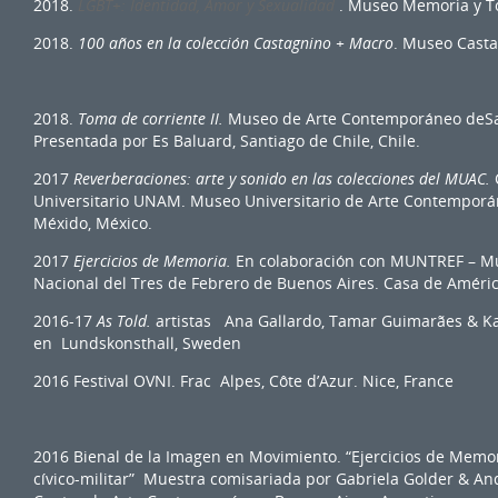
2018.
LGBT+: Identidad, Amor y Sexualidad
. Museo Memoria y To
2018.
100 años en la colección Castagnino + Macro
. Museo Casta
2018.
Toma de corriente II.
Museo de Arte Contemporáneo deSan
Presentada por Es Baluard, Santiago de Chile, Chile.
2017
Reverberaciones: arte y sonido en las colecciones del MUAC.
Universitario UNAM. Museo Universitario de Arte Contempor
Méxido, México.
2017
Ejercicios de Memoria.
En colaboración con MUNTREF – Mu
Nacional del Tres de Febrero de Buenos Aires. Casa de Améric
2016-17
As Told.
artistas Ana Gallardo, Tamar Guimarães & Kas
en Lundskonsthall, Sweden
2016 Festival OVNI. Frac Alpes, Côte d’Azur. Nice, France
2016 Bienal de la Imagen en Movimiento. “Ejercicios de Memor
cívico-militar” Muestra comisariada por Gabriela Golder & An